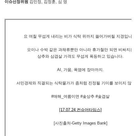
이슈선정위원
김민정, 김정훈, 심 영
요 며칠 무섭게 내리는 비가 식탁 위까지 쓸어가버릴 지경입니다
오이나 수박 같은 과채류뿐만 아니라 휴가철만 되면 비싸지는
상추와 삼겹살 가격도 무섭게 폭등하고 있습니다.
AI, 가뭄, 폭염에 장마까지.
서민경제와 직결되는 식탁물가가 좀처럼 진정될 기미를 보이지 않는
#매해_여름이면 #金상추 #金겹살
[17.07.24 컨슈머타임스]
[사진출처-Getty Images Bank]