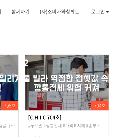
터
함께하기
(사)소비자와함께는
로그인
705호
704호
[C.H.I.C 704호]
회용품규…
#푸르밀 #깡통전세 #가격표시제 #종부…