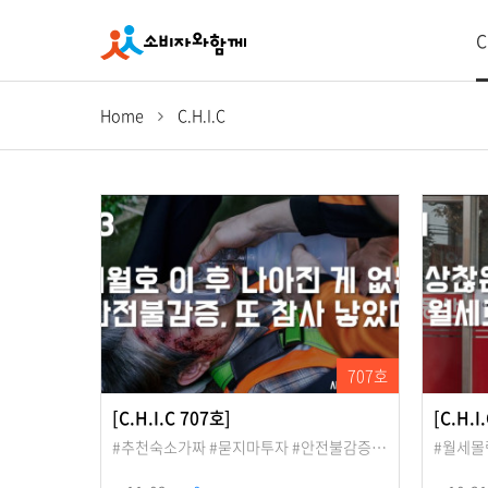
C
Home
C.H.I.C
707호
[C.H.I.C 707호]
[C.H.I
#추천숙소가짜 #묻지마투자 #안전불감증…
#월세몰