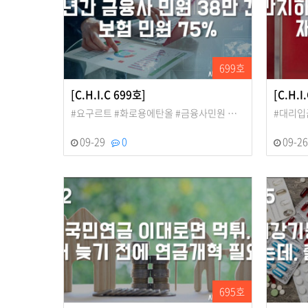
699호
[C.H.I.C 699호]
[C.H.I
#요구르트 #화로용에탄올 #금융사민원 …
#대리입
09-29
0
09-2
695호