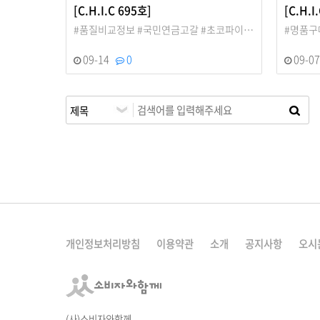
[C.H.I.C 695호]
[C.H.I
#품질비교정보 #국민연금고갈 #초코파이…
#명품구
09-14
0
09-0
다음
맨끝
개인정보처리방침
이용약관
소개
공지사항
오시
(사)소비자와함께