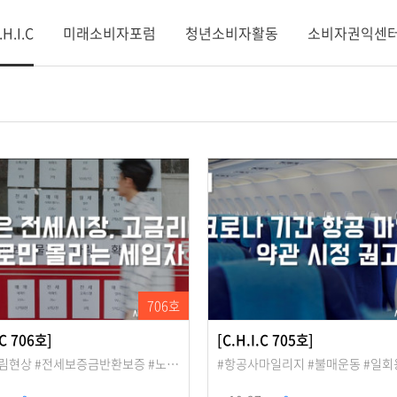
.H.I.C
미래소비자포럼
청년소비자활동
소비자권익센
706호
.C 706호]
[C.H.I.C 705호]
림현상 #전세보증금반환보증 #노…
#항공사마일리지 #불매운동 #일