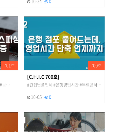
10-24
0
701호
700호
[C.H.I.C 700호]
 #보…
#간접납품업체 #은행영업시간 #무료콘서…
10-05
0