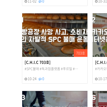
11-02
0
10-3
703호
[C.H.I.C 703호]
[C.H.I
#SPC불매 #독과점플랫폼 #푸르밀 #…
#카카오
10-24
0
10-1