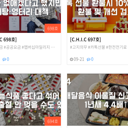
698호
.C 698호]
[C.H.I.C 697호]
금 #공공요금 #멥버십마일리지 …
#고지의무 #카톡선물 #한전전기료
6
0
09-21
0
694호