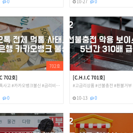
1
0
10-27
0
702호
.C 702호]
[C.H.I.C 701호]
톡사고 #카카오뱅크불신 #금리비…
#고금리상품 #선불충전 #환불거부
7
0
10-13
0