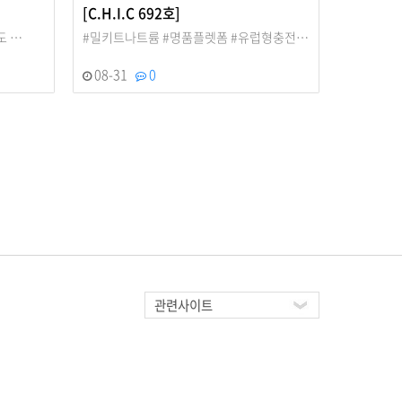
[C.H.I.C 692호]
도 …
#밀키트나트륨 #명품플렛폼 #유럽형충전…
08-31
0