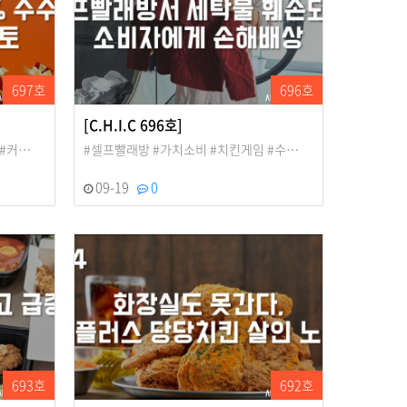
697호
696호
[C.H.I.C 696호]
 #커…
#셀프빨래방 #가치소비 #치킨게임 #수…
09-19
0
693호
692호