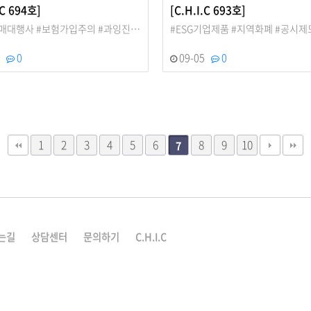
.C 694호]
[C.H.I.C 693호]
매대행사 #보험가입주의 #과잉진…
#ESG기업제품 #지역화폐 #공시제
7
0
09-05
0
1
2
3
4
5
6
8
9
10
7
는길
상담센터
문의하기
C.H.I.C